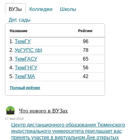
ВУЗы
Колледжи
Школы
Дет. сады
Название
Рейтинг
1.
ТюмГУ
96
2.
УрГУПС (ф)
78
3.
ТюмГАСУ
65
4.
ТюмГНГУ
56
5.
ТюмГМА
42
Полный рейтинг
Что нового в ВУЗах
17 мая 2016
Центр дистанционного образования Тюменского
индустриального университета приглашает вас
принять участие в виртуальном Дне открытых