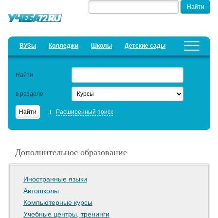
ВУЗы
Колледжи
Школы
Детские сады
Детские лагеря
Курсы
Найти
Добавить уч. заведение
Предложить новость
в разделе
Рейтинги
Расширенный поиск
ЕГЭ
Работа
Дополнительное образование
Семинары
Образовательный кредит
Иностранные языки
Автошколы
Актуальные статьи
Компьютерные курсы
Учебные центры, тренинги