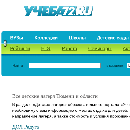
ВУЗы
Колледжи
Школы
Детские сады
Рейтинги
ЕГЭ
Работа
Семинары
Ак
Найти
в разделе
Все детские лагеря Тюмени и области
В разделе «Детские лагеря» образовательного портала «Уч
необходимую вам информацию о местах отдыха для детей: и
направление лагеря, а также стоимость и условия проживан
ДОЛ Радуга