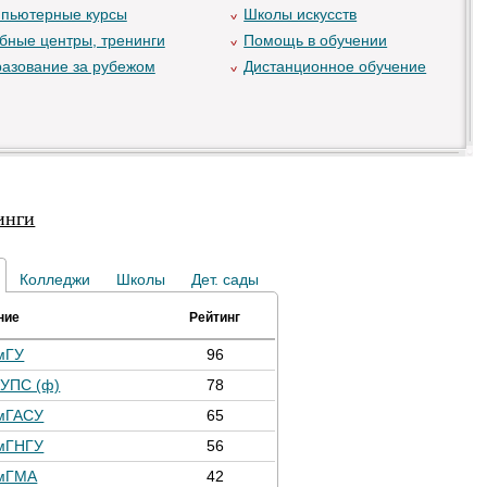
пьютерные курсы
Школы искусств
бные центры, тренинги
Помощь в обучении
азование за рубежом
Дистанционное обучение
инги
Колледжи
Школы
Дет. сады
ние
Рейтинг
мГУ
96
ГУПС (ф)
78
мГАСУ
65
мГНГУ
56
мГМА
42