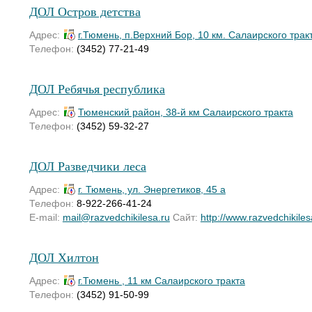
ДОЛ Остров детства
Адрес:
г.Тюмень, п.Верхний Бор, 10 км. Салаирского трак
Телефон:
(3452) 77-21-49
ДОЛ Ребячья республика
Адрес:
Тюменский район, 38-й км Салаирского тракта
Телефон:
(3452) 59-32-27
ДОЛ Разведчики леса
Адрес:
г. Тюмень, ул. Энергетиков, 45 а
Телефон:
8-922-266-41-24
E-mail:
mail@razvedchikilesa.ru
Сайт:
http://www.razvedchikiles
ДОЛ Хилтон
Адрес:
г.Тюмень , 11 км Салаирского тракта
Телефон:
(3452) 91-50-99