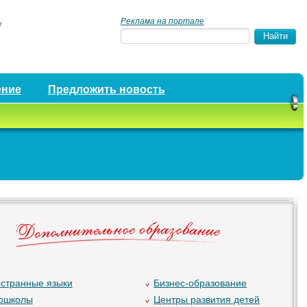
Реклама на портале
е
ение
Предложить новость
странные языки
Бизнес-образование
ошколы
Центры развития детей