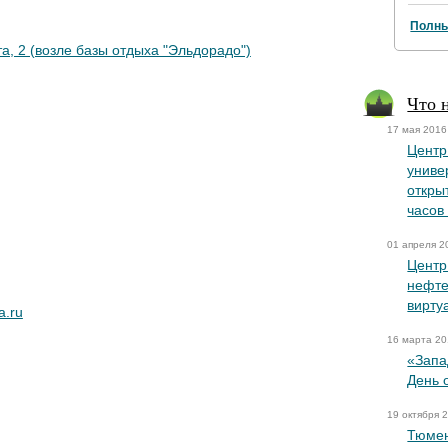
Полны
та, 2 (возле базы отдыха "Эльдорадо")
Что 
17 мая 2016
Центр
униве
откры
часов
01 апреля 2
Центр
нефте
вирту
a.ru
16 марта 2
«Запа
День 
19 октября 
Тюмен