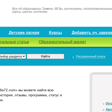
Все об образовании Тюмени: ВУЗы, институты, подготовительны
курсы, школы, колледжи
Детские лагеря
Курсы
Добавить уч. завед
туальные статьи
Образовательный кредит
Расширенный поиск
еба72.com» вы можете найти всю
стория, отзывы, программа, статус и
ия.
Ино
Авт