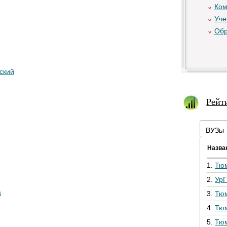
Ком
Уче
Обр
ский
Рейт
ВУЗы
Назва
1.
Тю
2.
Ур
а
3.
Тю
4.
Тю
5.
Тю